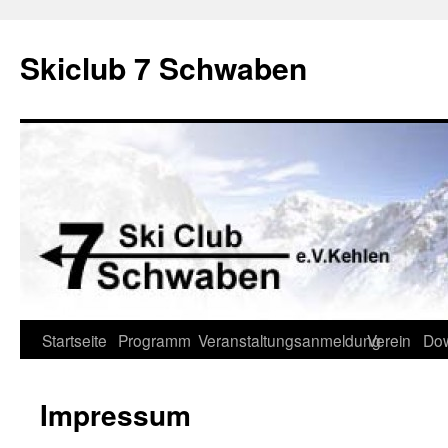
Skiclub 7 Schwaben
Springe
Startseite
Programm
Veranstaltungsanmeldung
Verein
Do
zum
Impressum
Inhalt